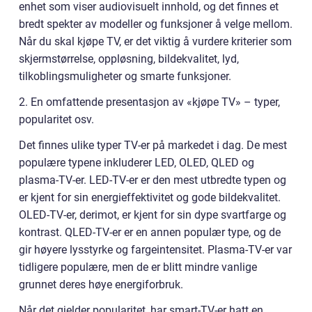
enhet som viser audiovisuelt innhold, og det finnes et
bredt spekter av modeller og funksjoner å velge mellom.
Når du skal kjøpe TV, er det viktig å vurdere kriterier som
skjermstørrelse, oppløsning, bildekvalitet, lyd,
tilkoblingsmuligheter og smarte funksjoner.
2. En omfattende presentasjon av «kjøpe TV» – typer,
popularitet osv.
Det finnes ulike typer TV-er på markedet i dag. De mest
populære typene inkluderer LED, OLED, QLED og
plasma-TV-er. LED-TV-er er den mest utbredte typen og
er kjent for sin energieffektivitet og gode bildekvalitet.
OLED-TV-er, derimot, er kjent for sin dype svartfarge og
kontrast. QLED-TV-er er en annen populær type, og de
gir høyere lysstyrke og fargeintensitet. Plasma-TV-er var
tidligere populære, men de er blitt mindre vanlige
grunnet deres høye energiforbruk.
Når det gjelder popularitet, har smart-TV-er hatt en