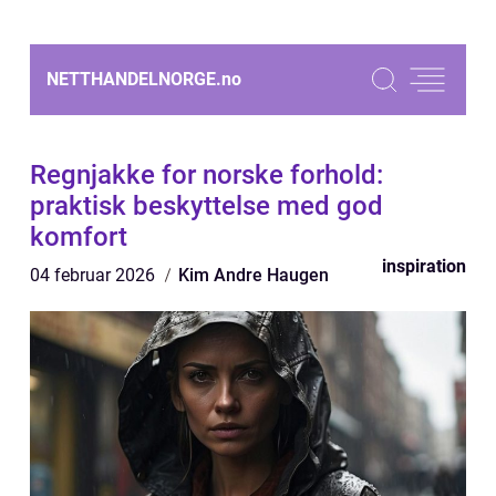
NETTHANDELNORGE.
no
Regnjakke for norske forhold:
praktisk beskyttelse med god
komfort
inspiration
04 februar 2026
Kim Andre Haugen