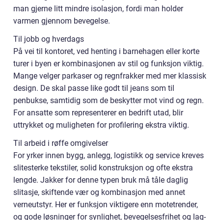
man gjerne litt mindre isolasjon, fordi man holder
varmen gjennom bevegelse.
Til jobb og hverdags
På vei til kontoret, ved henting i barnehagen eller korte
turer i byen er kombinasjonen av stil og funksjon viktig.
Mange velger parkaser og regnfrakker med mer klassisk
design. De skal passe like godt til jeans som til
penbukse, samtidig som de beskytter mot vind og regn.
For ansatte som representerer en bedrift utad, blir
uttrykket og muligheten for profilering ekstra viktig.
Til arbeid i røffe omgivelser
For yrker innen bygg, anlegg, logistikk og service kreves
slitesterke tekstiler, solid konstruksjon og ofte ekstra
lengde. Jakker for denne typen bruk må tåle daglig
slitasje, skiftende vær og kombinasjon med annet
verneutstyr. Her er funksjon viktigere enn motetrender,
og gode løsninger for synlighet, bevegelsesfrihet og lag-