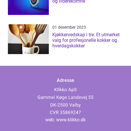
og viderekomne
01 desember 2025
Kjøkkenredskap i tre: Et utmerket
valg for profesjonelle kokker og
hverdagskokker
Adresse
web:
www.klikko.dk