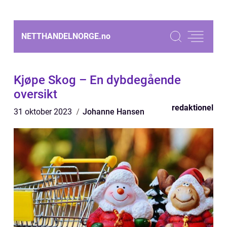
NETTHANDELNORGE.
no
Kjøpe Skog – En dybdegående
oversikt
redaktionel
31 oktober 2023
Johanne Hansen