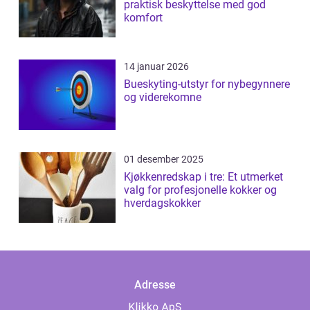
praktisk beskyttelse med god
komfort
14 januar 2026
Bueskyting-utstyr for nybegynnere
og viderekomne
01 desember 2025
Kjøkkenredskap i tre: Et utmerket
valg for profesjonelle kokker og
hverdagskokker
Adresse