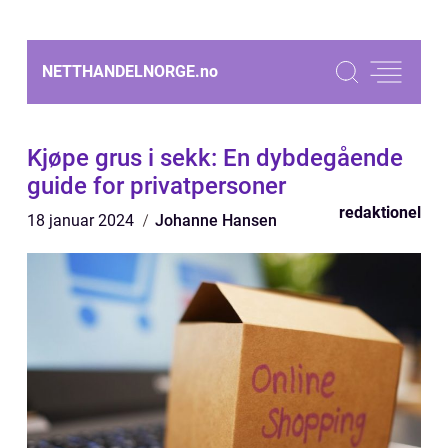
NETTHANDELNORGE.
no
Kjøpe grus i sekk: En dybdegående
guide for privatpersoner
redaktionel
18 januar 2024
Johanne Hansen