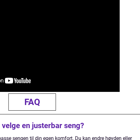
FAQ
 velge en justerbar seng?
ilpasse sengen til din egen komfort. Du kan endre høyden eller