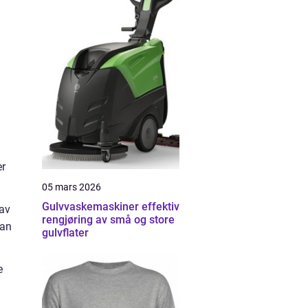
er
05 mars 2026
Gulvvaskemaskiner effektiv
 av
rengjøring av små og store
kan
gulvflater
e