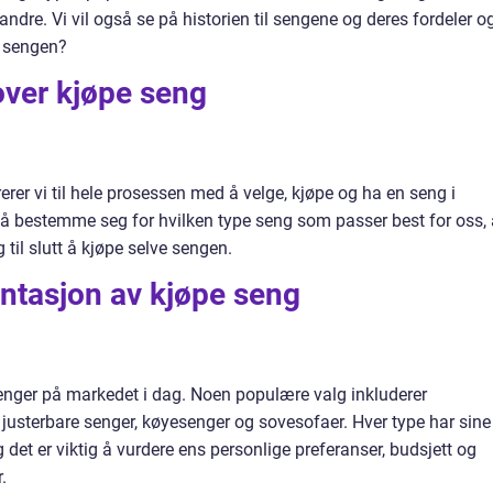
randre. Vi vil også se på historien til sengene og deres fordeler o
e sengen?
over kjøpe seng
erer vi til hele prosessen med å velge, kjøpe og ha en seng i
a å bestemme seg for hvilken type seng som passer best for oss, 
 til slutt å kjøpe selve sengen.
ntasjon av kjøpe seng
senger på markedet i dag. Noen populære valg inkluderer
usterbare senger, køyesenger og sovesofaer. Hver type har sine
 det er viktig å vurdere ens personlige preferanser, budsjett og
.