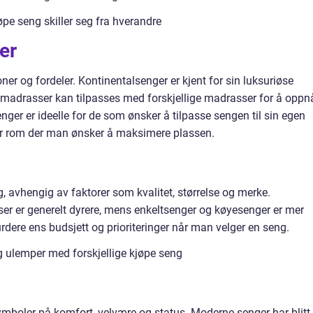
pe seng skiller seg fra hverandre
er
oner og fordeler. Kontinentalsenger er kjent for sin luksuriøse
adrasser kan tilpasses med forskjellige madrasser for å oppn
ger er ideelle for de som ønsker å tilpasse sengen til sin egen
for rom der man ønsker å maksimere plassen.
g, avhengig av faktorer som kvalitet, størrelse og merke.
 er generelt dyrere, mens enkeltsenger og køyesenger er mer
vurdere ens budsjett og prioriteringer når man velger en seng.
 ulemper med forskjellige kjøpe seng
mboler på komfort, velvære og status. Moderne senger har blitt