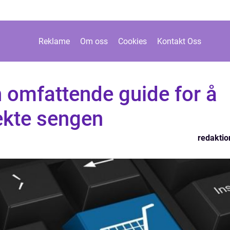
Reklame
Om oss
Cookies
Kontakt Oss
 omfattende guide for å
ekte sengen
redaktio