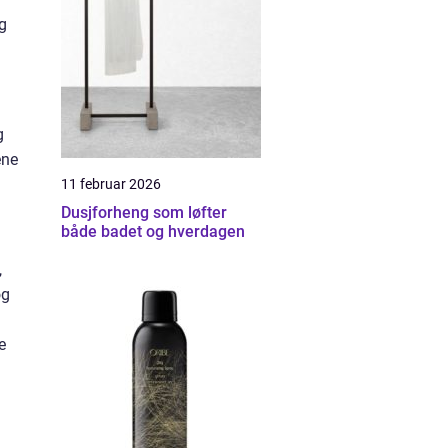
g
g
ene
11 februar 2026
Dusjforheng som løfter
både badet og hverdagen
,
og
e