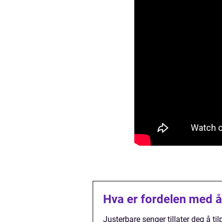
Hva er fordelen med å
Justerbare senger tillater deg å t