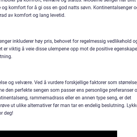
 og komfort for å gi oss en god natts søvn. Kontinentalsenger o
ad av komfort og lang levetid.
enger inkluderer høy pris, behovet for regelmessig vedlikehold o
t er viktig å veie disse ulempene opp mot de positive egenskap
tning.
else og velvære. Ved å vurdere forskjellige faktorer som størrelse
nne den perfekte sengen som passer ens personlige preferanser 
tinentalseng, rammemadrass eller en annen type seng, er det
prøve ut ulike alternativer før man tar en endelig beslutning. Lykk
or deg!