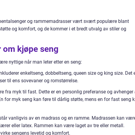
tinentalsenger og rammemadrasser vært svært populære blant
støtte og komfort, og de kommer i et bredt utvalg av stiler og
r om kjøpe seng
re nyttige når man leter etter en seng:
inkluderer enkeltseng, dobbeltseng, queen size og king size. Det 
sser til ens sovevaner og romstørrelse.
re fra myk til fast. Dette er en personlig preferanse og avhenger
 for myk seng kan føre til dårlig støtte, mens en for fast seng 
estår vanligvis av en madrass og en ramme. Madrassen kan vær
jærer eller latex. Rammen kan være laget av tre eller metall.
åvirke sengens levetid og komfort.