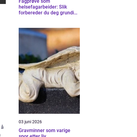
Fagprøve som
helsefagarbeider: Slik
forbereder du deg grundig
for helsefagarbeider-
eksamen
03 juni 2026
 å
Gravminner som varige
n
spor etter liv