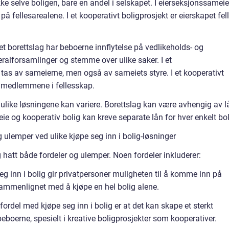
ikke selve boligen, bare en andel i selskapet. I eierseksjonssameie
på fellesarealene. I et kooperativt boligprosjekt er eierskapet fel
et borettslag har beboerne innflytelse på vedlikeholds- og
eralforsamlinger og stemme over ulike saker. I et
tas av sameierne, men også av sameiets styre. I et kooperativt
le medlemmene i fellesskap.
 ulike løsningene kan variere. Borettslag kan være avhengig av l
e og kooperativ bolig kan kreve separate lån for hver enkelt bol
ulemper ved ulike kjøpe seg inn i bolig-løsninger
ig hatt både fordeler og ulemper. Noen fordeler inkluderer:
seg inn i bolig gir privatpersoner muligheten til å komme inn på
sammenlignet med å kjøpe en hel bolig alene.
ordel med kjøpe seg inn i bolig er at det kan skape et sterkt
eboerne, spesielt i kreative boligprosjekter som kooperativer.