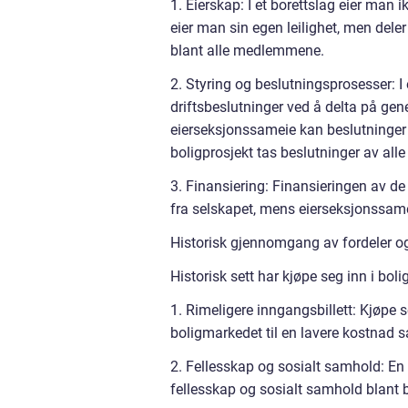
1. Eierskap: I et borettslag eier man 
eier man sin egen leilighet, men deler 
blant alle medlemmene.
2. Styring og beslutningsprosesser: I 
driftsbeslutninger ved å delta på gen
eierseksjonssameie kan beslutninger 
boligprosjekt tas beslutninger av al
3. Finansiering: Finansieringen av de
fra selskapet, mens eierseksjonssamei
Historisk gjennomgang av fordeler og 
Historisk sett har kjøpe seg inn i bol
1. Rimeligere inngangsbillett: Kjøpe 
boligmarkedet til en lavere kostnad 
2. Fellesskap og sosialt samhold: En f
fellesskap og sosialt samhold blant b