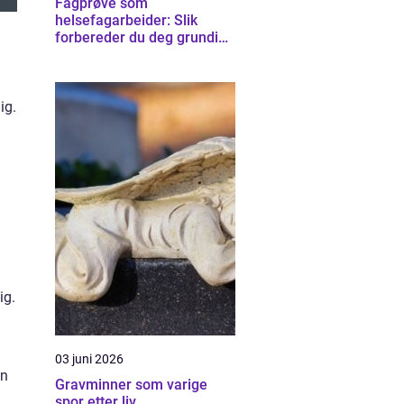
Fagprøve som
helsefagarbeider: Slik
forbereder du deg grundig
for helsefagarbeider-
eksamen
ig.
ig.
03 juni 2026
en
Gravminner som varige
spor etter liv