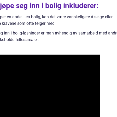
pe seg inn i bolig inkluderer:
øper en andel i en bolig, kan det være vanskeligere å selge eller
ge kravene som ofte følger med.
 seg inn i bolig-løsninger er man avhengig av samarbeid med andr
keholde fellesarealer.