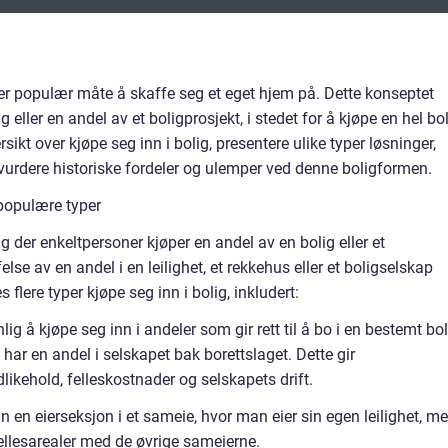
mer populær måte å skaffe seg et eget hjem på. Dette konseptet
eller en andel av et boligprosjekt, i stedet for å kjøpe en hel bol
sikt over kjøpe seg inn i bolig, presentere ulike typer løsninger,
 vurdere historiske fordeler og ulemper ved denne boligformen.
 populære typer
ng der enkeltpersoner kjøper en andel av en bolig eller et
se av en andel i en leilighet, et rekkehus eller et boligselskap
 flere typer kjøpe seg inn i bolig, inkludert:
nlig å kjøpe seg inn i andeler som gir rett til å bo i en bestemt bol
har en andel i selskapet bak borettslaget. Dette gir
likehold, felleskostnader og selskapets drift.
 en eierseksjon i et sameie, hvor man eier sin egen leilighet, m
fellesarealer med de øvrige sameierne.