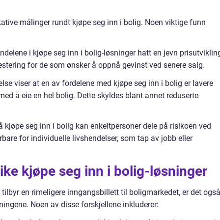
itative målinger rundt kjøpe seg inn i bolig. Noen viktige funn
 andelene i kjøpe seg inn i bolig-løsninger hatt en jevn prisutviklin
vestering for de som ønsker å oppnå gevinst ved senere salg.
se viser at en av fordelene med kjøpe seg inn i bolig er lavere
 å eie en hel bolig. Dette skyldes blant annet reduserte
 kjøpe seg inn i bolig kan enkeltpersoner dele på risikoen ved
bare for individuelle livshendelser, som tap av jobb eller
ike kjøpe seg inn i bolig-løsninger
 tilbyr en rimeligere inngangsbillett til boligmarkedet, er det ogs
sningene. Noen av disse forskjellene inkluderer: