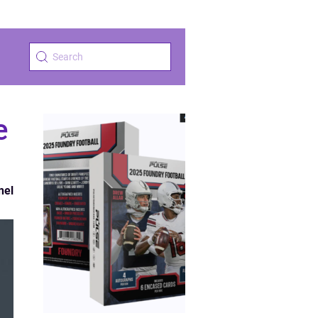
e
nel