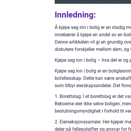
Innledning:
Å kjøpe seg inn i bolig er en stadig 
innebærer å kjøpe en andel av en bolig 
Denne artikkelen vil gi en grundig over
diskutere forskjeller mellom dem, og
Kjøpe seg inn i bolig – hva det er og
Kjøpe seg inn i bolig er en boligløsni
bofellesskap. Dette kan være anskaffel
som tilbyr eierskapsandeler. Det finnes
1. Borettslag: I et borettslag er det va
Beboerne eier ikke selve boligen, men 
beslutningsmyndighet i forhold til ved
2. Eierseksjonssameie: Her kjøper man
deler på fellesutgifter og ansvar for 