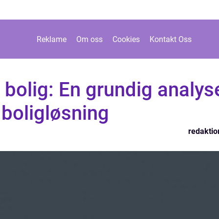
Reklame
Om oss
Cookies
Kontakt Oss
i bolig: En grundig analys
boligløsning
redaktio