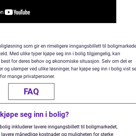
oligløsning som gir en rimeligere inngangsbillett til boligmarked
jeld. Med ulike typer kjøpe seg inn i bolig tilgjengelig, kan
best for deres behov og økonomiske situasjon. Selv om det er
ler og ulemper ved ulike løsninger, har kjøpe seg inn i bolig vist s
g for mange privatpersoner.
FAQ
jøpe seg inn i bolig?
olig inkluderer lavere inngangsbillett til boligmarkedet,
ld, lavere månedlige kostnader og muligheten for sterke