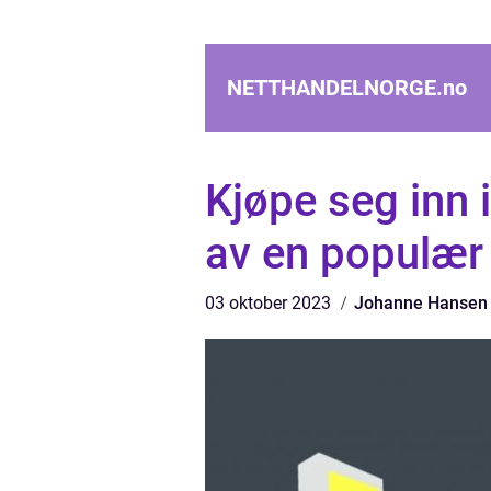
NETTHANDELNORGE.
no
Kjøpe seg inn 
av en populær 
03 oktober 2023
Johanne Hansen