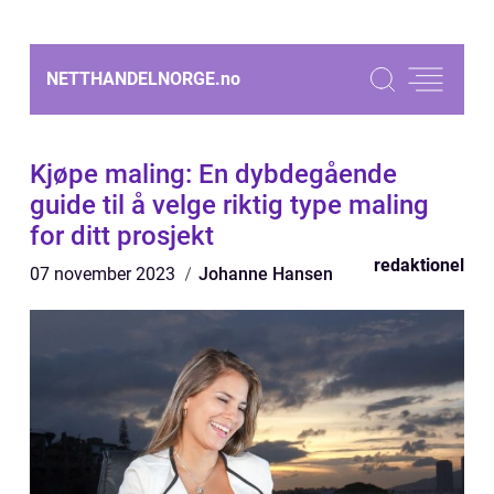
NETTHANDELNORGE.
no
Kjøpe maling: En dybdegående
guide til å velge riktig type maling
for ditt prosjekt
redaktionel
07 november 2023
Johanne Hansen