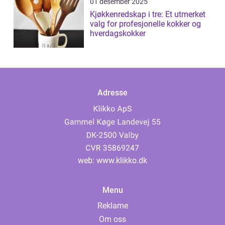
01 desember 2025
Kjøkkenredskap i tre: Et utmerket
valg for profesjonelle kokker og
hverdagskokker
Adresse
web:
www.klikko.dk
Menu
Reklame
Om oss