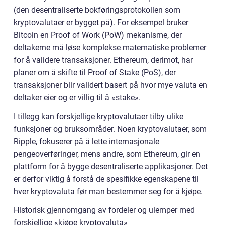
(den desentraliserte bokføringsprotokollen som
kryptovalutaer er bygget på). For eksempel bruker
Bitcoin en Proof of Work (PoW) mekanisme, der
deltakerne må løse komplekse matematiske problemer
for å validere transaksjoner. Ethereum, derimot, har
planer om å skifte til Proof of Stake (PoS), der
transaksjoner blir validert basert på hvor mye valuta en
deltaker eier og er villig til å «stake».
I tillegg kan forskjellige kryptovalutaer tilby ulike
funksjoner og bruksområder. Noen kryptovalutaer, som
Ripple, fokuserer på å lette internasjonale
pengeoverføringer, mens andre, som Ethereum, gir en
plattform for å bygge desentraliserte applikasjoner. Det
er derfor viktig å forstå de spesifikke egenskapene til
hver kryptovaluta før man bestemmer seg for å kjøpe.
Historisk gjennomgang av fordeler og ulemper med
forskjellige «kjøpe kryptovaluta»