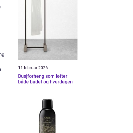
e
eng
11 februar 2026
e
Dusjforheng som løfter
både badet og hverdagen