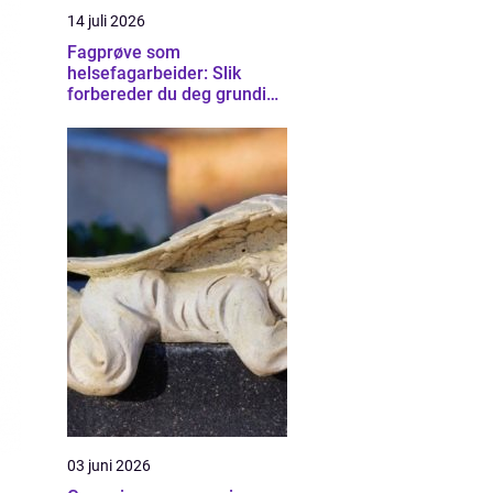
14 juli 2026
Fagprøve som
helsefagarbeider: Slik
forbereder du deg grundig
for helsefagarbeider-
eksamen
03 juni 2026