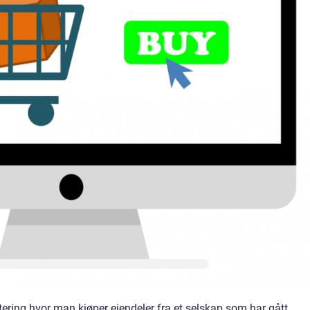
ering hvor man kjøper eiendeler fra et selskap som har gått