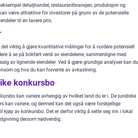
r eksempel detaljhandel, restaurantbransjen, produksjon og
n være attraktive for investorer på grunn av de potensielle
endeler til en lavere pris.
r
det viktig å gjøre kvantitative målinger for å vurdere potensiell
udere å se på bokført verdi av eiendelene, sammenligne med
 salg av lignende eiendeler. Ved å gjøre grundige analyser kan d
ønnsom og hva du kan forvente av avkastning.
like konkursbo
kursbo kan variere avhengig av hvilket land du er i. De juridiske
 kan variere, og dermed kan det også være forskjellige
l kjøp av konkursbo. Det er derfor viktig å sette seg inn i lokal
rådgivning dersom nødvendig.