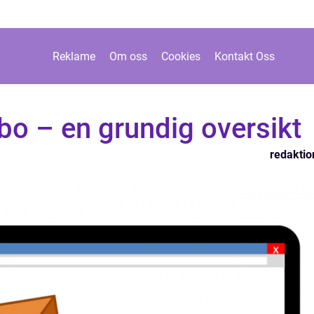
Reklame
Om oss
Cookies
Kontakt Oss
bo – en grundig oversikt
redaktio