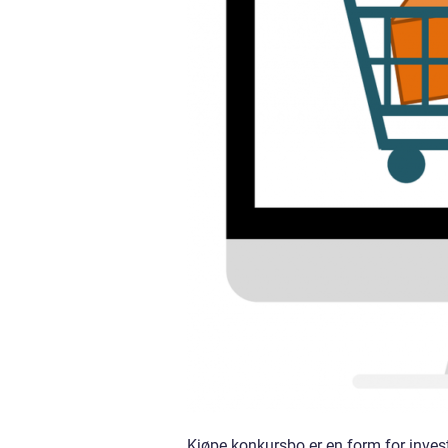
Kjøpe konkursbo er en form for invest