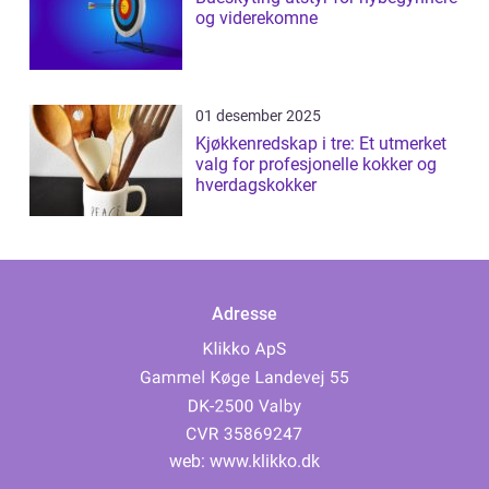
og viderekomne
01 desember 2025
Kjøkkenredskap i tre: Et utmerket
valg for profesjonelle kokker og
hverdagskokker
Adresse
web:
www.klikko.dk