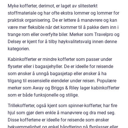
Myke kofferter, derimot, er laget av slitesterkt
stoffmateriale og har ofte ekstra lommer og lommer for
praktisk organisering. De er lettere å manøvrere og kan
være mer fleksible når det kommer til å pakke dem inn i
trange rom eller overfylte biler. Merker som Travelpro og
Delsey er kjent for å tilby høykvalitetsvalg innen denne
kategorien.
Kabinkofferter er mindre kofferter som passer under
flyseter eller i bagasjehyller. De er ideelle for reisende
som ønsker å unngå bagasjetap eller ønsker å ha
tilgang til essensielle eiendeler under reisen. Populære
merker som Away og Briggs & Riley lager kabinkofferter
som er både funksjonelle og stilige.
Trillekofferter, også kjent som spinner-kofferter, har fire
hjul som gjør dem enkle å manøvrere og dra med seg.
Disse koffertene er ideelle for reisende som ønsker
bekvemmelighet og enkel håndtering på flyplasser eller