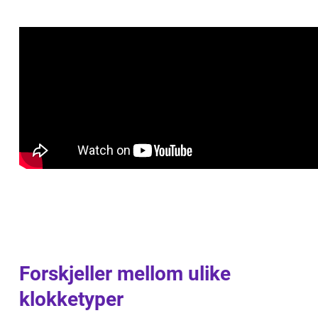
Forskjeller mellom ulike
klokketyper