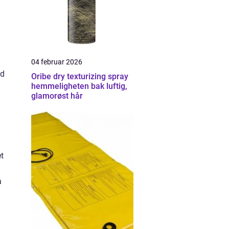
04 februar 2026
id
Oribe dry texturizing spray
hemmeligheten bak luftig,
glamorøst hår
å
t
å