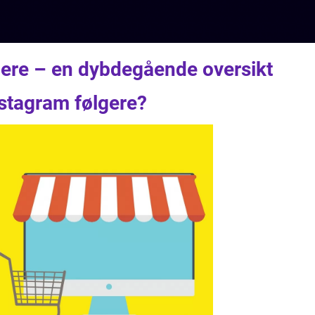
gere – en dybdegående oversikt
nstagram følgere?