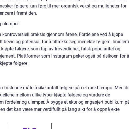
nesker følgere kan føre til mer organisk vekst og muligheter for
encere i fremtiden.
g ulemper
n kontroversiell praksis gjennom årene. Fordelene ved å kjøpe
lt bevis og potensial for å tiltrekke seg mer ekte følgere. Imidlert
kjøpte følgere, som tap av troverdighet, falsk popularitet og
jement. Plattformer som Instagram peker også på risikoen for 
 kjøpte følgere.
 fristende måte å øke antall følgere på i et raskt tempo. Men de
jellene mellom ulike typer kjøpte følgere og vurdere de
om fordeler og ulemper. Å bygge et ekte og engasjert publikum p
men det kan være mer verdifullt på lang sikt for å oppnå ekte