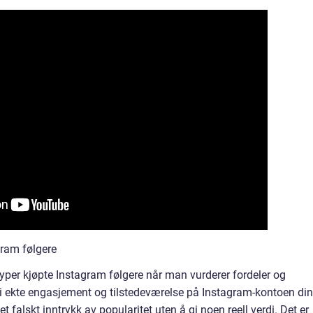
gram følgere
 typer kjøpte Instagram følgere når man vurderer fordeler og
 ekte engasjement og tilstedeværelse på Instagram-kontoen din
t falskt inntrykk av popularitet uten å gi noen reell verdi. Det er