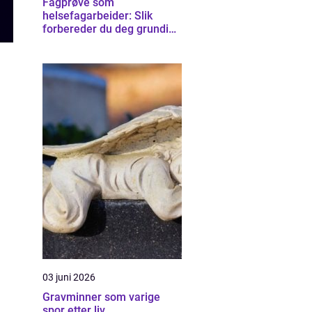
Fagprøve som
helsefagarbeider: Slik
forbereder du deg grundig
for helsefagarbeider-
eksamen
03 juni 2026
Gravminner som varige
spor etter liv