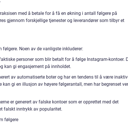
?
praksisen med å betale for å få en økning i antall følgere på
es gjennom forskjellige tjenester og leverandører som tilbyr et
m følgere. Noen av de vanligste inkluderer:
faktiske personer som blir betalt for å følge Instagram-kontoer. 
 og kan gi engasjement på innholdet.
nerert av automatiserte boter og har en tendens til å være inakti
 De kan gi en illusjon av høyere følgerantall, men har begrenset ve
erne er generert av falske kontoer som er opprettet med det
t falskt inntrykk av popularitet.
m følgere