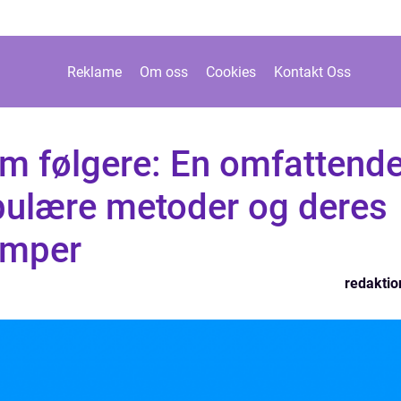
Reklame
Om oss
Cookies
Kontakt Oss
am følgere: En omfattend
pulære metoder og deres
emper
redaktio