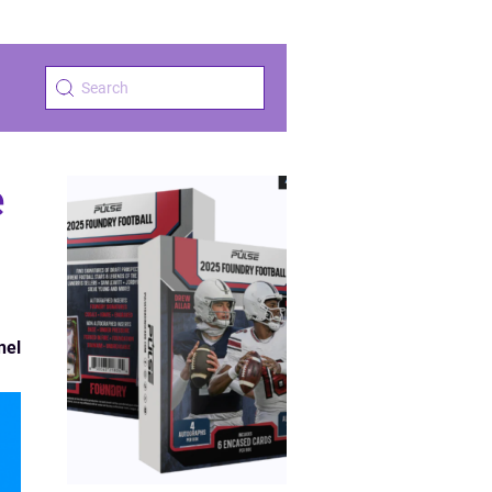
e
nel