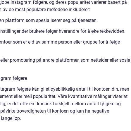
kjøpe Instagram følgere, og deres popularitet varierer basert på
n av de mest populære metodene inkluderer:
r en plattform som spesialiserer seg på tjenesten.
innstillinger der brukere følger hverandre for å øke rekkevidden.
kontoer som er eid av samme person eller gruppe for å følge
ller promotering på andre plattformer, som nettsider eller sosia
agram følgere
stagram følgere kan gi et øyeblikkelig antall til kontoen din, men
jement eller reell popularitet. Våre kvantitative målinger viser at
ig, er det ofte en drastisk forskjell mellom antall følgere og
påvirke troverdigheten til kontoen og kan ha negative
 lange løp.