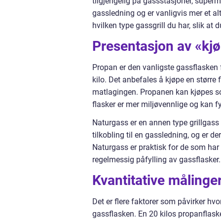
tilgjengelig på gassstasjoner, superm
gassledning og er vanligvis mer et al
hvilken type gassgrill du har, slik at 
Presentasjon av «kjøp
Propan er den vanligste gassflasken fo
kilo. Det anbefales å kjøpe en større
matlagingen. Propanen kan kjøpes som
flasker er mer miljøvennlige og kan fy
Naturgass er en annen type grillgass
tilkobling til en gassledning, og er d
Naturgass er praktisk for de som har 
regelmessig påfylling av gassflasker.
Kvantitative målinger
Det er flere faktorer som påvirker hvo
gassflasken. En 20 kilos propanflas