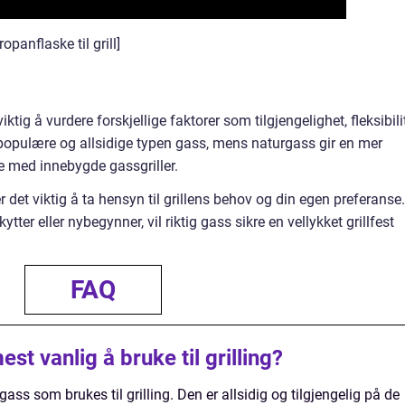
panflaske til grill]
viktig å vurdere forskjellige faktorer som tilgjengelighet, fleksibili
populære og allsidige typen gass, mens naturgass gir en mer
de med innebygde gassgriller.
r det viktig å ta hensyn til grillens behov og din egen preferanse.
tter eller nybegynner, vil riktig gass sikre en vellykket grillfest
FAQ
st vanlig å bruke til grilling?
ss som brukes til grilling. Den er allsidig og tilgjengelig på de