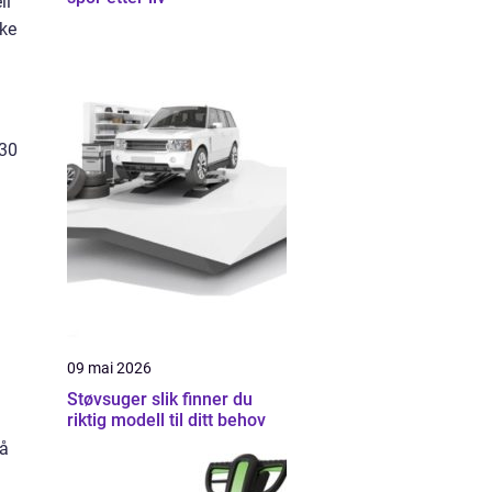
ll
øke
 30
09 mai 2026
Støvsuger slik finner du
riktig modell til ditt behov
på