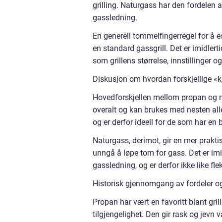
grilling. Naturgass har den fordelen at
gassledning.
En generell tommelfingerregel for å 
en standard gassgrill. Det er imidlert
som grillens størrelse, innstillinger 
Diskusjon om hvordan forskjellige «kjø
Hovedforskjellen mellom propan og natu
overalt og kan brukes med nesten alle t
og er derfor ideell for de som har en b
Naturgass, derimot, gir en mer prakti
unngå å løpe tom for gass. Det er imid
gassledning, og er derfor ikke like fl
Historisk gjennomgang av fordeler og 
Propan har vært en favoritt blant gril
tilgjengelighet. Den gir rask og jevn v