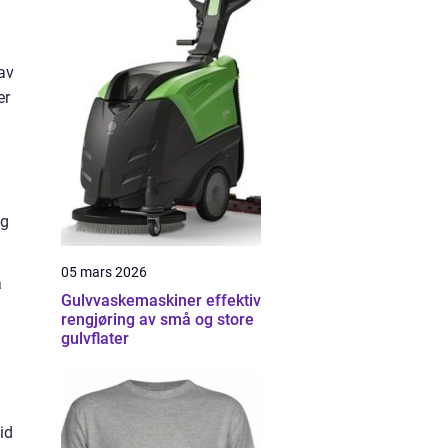
av
er
ng
05 mars 2026
å
Gulvvaskemaskiner effektiv
rengjøring av små og store
gulvflater
id