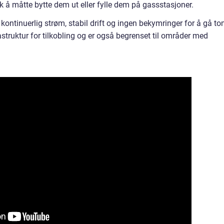
 å måtte bytte dem ut eller fylle dem på gassstasjoner.
t kontinuerlig strøm, stabil drift og ingen bekymringer for å gå t
rastruktur for tilkobling og er også begrenset til områder med