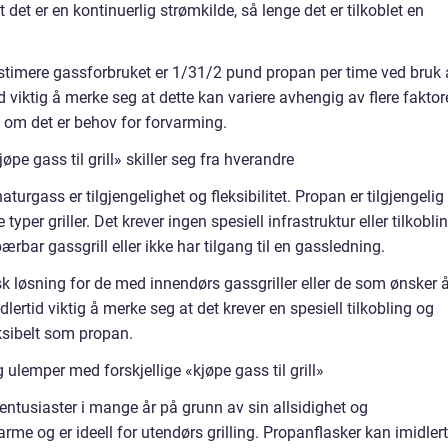
 det er en kontinuerlig strømkilde, så lenge det er tilkoblet en
estimere gassforbruket er 1/31/2 pund propan per time ved bruk 
id viktig å merke seg at dette kan variere avhengig av flere faktor
og om det er behov for forvarming.
pe gass til grill» skiller seg fra hverandre
rgass er tilgjengelighet og fleksibilitet. Propan er tilgjengelig
yper griller. Det krever ingen spesiell infrastruktur eller tilkobli
ærbar gassgrill eller ikke har tilgang til en gassledning.
sk løsning for de med innendørs gassgriller eller de som ønsker 
lertid viktig å merke seg at det krever en spesiell tilkobling og
eksibelt som propan.
ulemper med forskjellige «kjøpe gass til grill»
lentusiaster i mange år på grunn av sin allsidighet og
arme og er ideell for utendørs grilling. Propanflasker kan imidlert