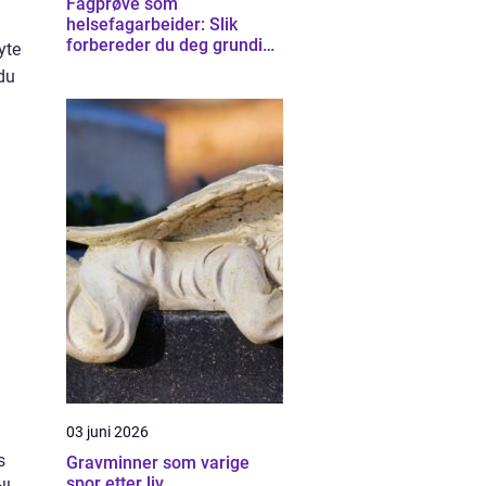
Fagprøve som
helsefagarbeider: Slik
forbereder du deg grundig
yte
for helsefagarbeider-
 du
eksamen
03 juni 2026
s
Gravminner som varige
spor etter liv