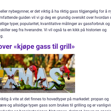
eller nybegynner, er det viktig å ha riktig gass tilgjengelig for å n
 omfattende guiden vil vi gi deg en grundig oversikt over hvordan
kjellige typer, popularitet, kvantitative målinger av gassforbruk og
skiller seg fra hverandre. Vi vil også ta en kikk på historien og
g.
ver «kjøpe gass til grill»
t viktig å vite at det finnes to hovedtyper på markedet: propan og
e og allsidige typen gass som brukes til grilling og er vanligvi