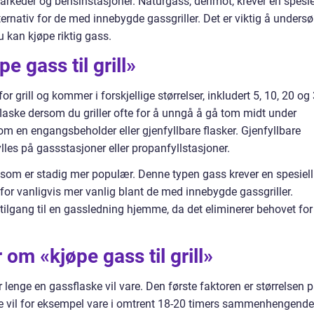
arkeder og bensinstasjoner. Naturgass, derimot, krever en spesie
ternativ for de med innebygde gassgriller. Det er viktig å unders
du kan kjøpe riktig gass.
e gass til grill»
r grill og kommer i forskjellige størrelser, inkludert 5, 10, 20 og
 flaske dersom du griller ofte for å unngå å gå tom midt under
 en engangsbeholder eller gjenfyllbare flasker. Gjenfyllbare
lles på gassstasjoner eller propanfyllstasjoner.
 som er stadig mer populær. Denne typen gass krever en spesiell
erfor vanligvis mer vanlig blant de med innebygde gassgriller.
tilgang til en gassledning hjemme, da det eliminerer behovet for
 om «kjøpe gass til grill»
r lenge en gassflaske vil vare. Den første faktoren er størrelsen 
ke vil for eksempel vare i omtrent 18-20 timers sammenhengende