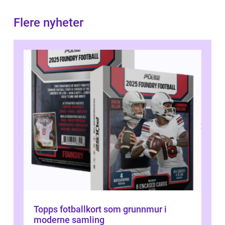
Flere nyheter
Topps fotballkort som grunnmur i
moderne samling