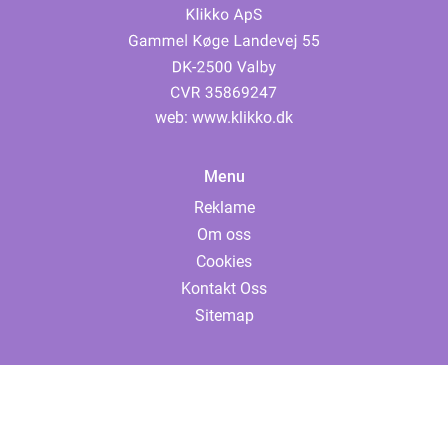
web:
www.klikko.dk
Menu
Reklame
Om oss
Cookies
Kontakt Oss
Sitemap