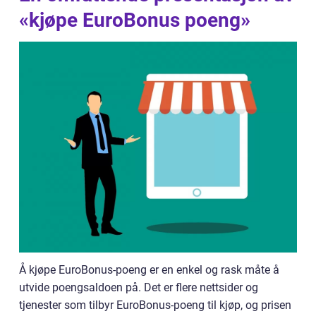
«kjøpe EuroBonus poeng»
Å kjøpe EuroBonus-poeng er en enkel og rask måte å
utvide poengsaldoen på. Det er flere nettsider og
tjenester som tilbyr EuroBonus-poeng til kjøp, og prisen