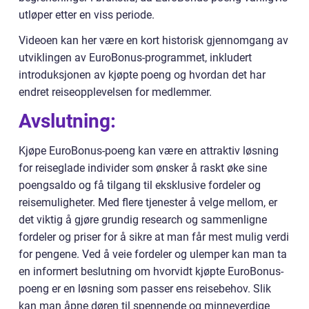
utløper etter en viss periode.
Videoen kan her være en kort historisk gjennomgang av
utviklingen av EuroBonus-programmet, inkludert
introduksjonen av kjøpte poeng og hvordan det har
endret reiseopplevelsen for medlemmer.
Avslutning:
Kjøpe EuroBonus-poeng kan være en attraktiv løsning
for reiseglade individer som ønsker å raskt øke sine
poengsaldo og få tilgang til eksklusive fordeler og
reisemuligheter. Med flere tjenester å velge mellom, er
det viktig å gjøre grundig research og sammenligne
fordeler og priser for å sikre at man får mest mulig verdi
for pengene. Ved å veie fordeler og ulemper kan man ta
en informert beslutning om hvorvidt kjøpte EuroBonus-
poeng er en løsning som passer ens reisebehov. Slik
kan man åpne døren til spennende og minneverdige