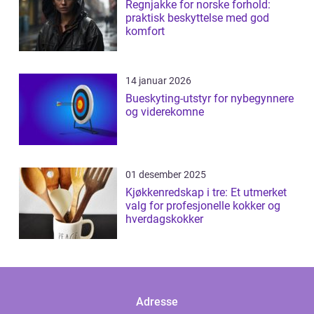
Regnjakke for norske forhold:
praktisk beskyttelse med god
komfort
14 januar 2026
Bueskyting-utstyr for nybegynnere
og viderekomne
01 desember 2025
Kjøkkenredskap i tre: Et utmerket
valg for profesjonelle kokker og
hverdagskokker
Adresse