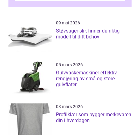
09 mai 2026
Støvsuger slik finner du riktig
modell til ditt behov
05 mars 2026
Gulvvaskemaskiner effektiv
rengjøring av små og store
gulvflater
03 mars 2026
Profilklær som bygger merkevaren
din i hverdagen