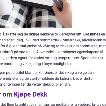
 å skaffe seg de riktige dekkene til kjøretøyet ditt. Det finnes en
 markedet i dag, inkludert sommerdekk, vinterdekk, allværsdekk o
for å gi optimal ytelse på våte og tørre veier om sommeren, me
t trekkraft på snø og is. Allværsdekk kombinerer egenskapene til
gjør dem egnet for variert vær og temperaturer. Sportsdekk er
dre håndtering ved kjøring i høye hastigheter.
n popularitet blant ulike førere, er det viktig å velge den
øremønster og de værforholdene du kjører i. Det er derfor
oriteringer før du velger dekk til bilen din.
er om Kjøpe Dekk
r det flere kvantitative målinger og indikatorer å vurdere. En av d