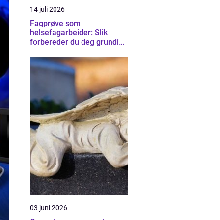
14 juli 2026
Fagprøve som
helsefagarbeider: Slik
forbereder du deg grundig
for helsefagarbeider-
eksamen
03 juni 2026