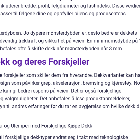
kluderer bredde, profil, felgdiameter og lastindeks. Disse verdie
passer til felgene dine og oppfyller bilens og produsentens
terdybden. Jo dypere mønsterdybden er, desto bedre er dekkets
nødvendig trekkraft og sikkerhet på veien. En minimumsdybde på 
nbefales ofte å skifte dekk når mønsterdybden når 3 mm.
ekk og deres Forskjeller
ge forskjeller som skiller dem fra hverandre. Dekkvarianter kan h
ign som påvirker grep, akselerasjon, bremsing og kjørestøy. N
kan gi bedre respons på veien. Det er også forskjellige
og valgmuligheter. Det anbefales å lese produktanmeldelser,
n til andres erfaringer før du tar en avgjørelse om hvilke dekk 
r og Ulemper med Forskjellige Kjøpe Dekk
il forskjellige dekktyper endret seg i takt med teknologiske