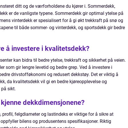
steret ditt og de værforholdene du kjører i. Sommerdekk,
dekk er de vanligste typene. Sommerdekk gir optimal ytelse på
ens vinterdekk er spesialisert for å gi økt trekkraft på snø og
apene til både sommer- og vinterdekk, og sportsdekk gir bedre
e å investere i kvalitetsdekk?
enter kan bidra til bedre ytelse, trekkraft og sikkerhet på veien.
er som gir lengre levetid og bedre grep. Ved å investere i
edre drivstofføkonomi og redusert dekkstøy. Det er viktig å
kk, da kvalitetsdekk vil gi en bedre kjøreopplevelse og
 på sikt.
 å kjenne dekkdimensjonene?
profil, felgdiameter og lastindeks er viktige for å sikre at
 oppfyller bilens og produsentens spesifikasjoner. Riktig