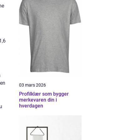
ne
1,6
a
oen
03 mars 2026
Profilklær som bygger
merkevaren din i
hverdagen
du