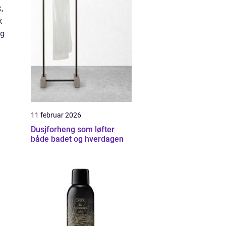
,
k
og
11 februar 2026
Dusjforheng som løfter
både badet og hverdagen