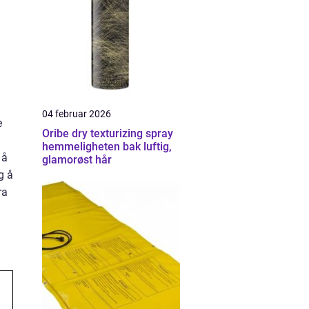
04 februar 2026
e
Oribe dry texturizing spray
hemmeligheten bak luftig,
 å
glamorøst hår
g å
ra