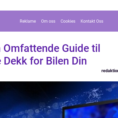
Reklame
Om oss
Cookies
Kontakt Oss
 Omfattende Guide til
 Dekk for Bilen Din
redaktio