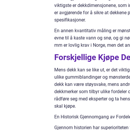
viktigste er dekkdimensjonene, som in
er avgjørende for å sikre at dekkene 
spesifikasjoner.
En annen kvantitativ måling er møns
evne til å kaste vann og snø, og gi 
mm er lovlig krav i Norge, men det a
Forskjellige Kjøpe D
Mens dekk kan se like ut, er det vikti
ulike gummiblandinger og mønsterdes
dekk kan være støysvake, mens andre 
dekkmerker som tilbyr ulike fordeler 
rådføre seg med eksperter og ta hensy
skal kjøpe.
En Historisk Gjennomgang av Fordele
Gjennom historien har superioriteten t