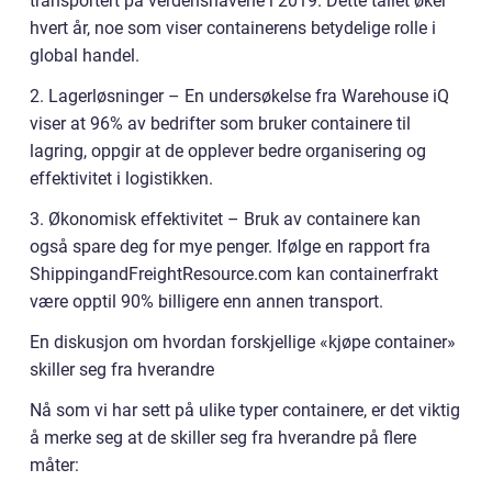
transportert på verdenshavene i 2019. Dette tallet øker
hvert år, noe som viser containerens betydelige rolle i
global handel.
2. Lagerløsninger – En undersøkelse fra Warehouse iQ
viser at 96% av bedrifter som bruker containere til
lagring, oppgir at de opplever bedre organisering og
effektivitet i logistikken.
3. Økonomisk effektivitet – Bruk av containere kan
også spare deg for mye penger. Ifølge en rapport fra
ShippingandFreightResource.com kan containerfrakt
være opptil 90% billigere enn annen transport.
En diskusjon om hvordan forskjellige «kjøpe container»
skiller seg fra hverandre
Nå som vi har sett på ulike typer containere, er det viktig
å merke seg at de skiller seg fra hverandre på flere
måter: