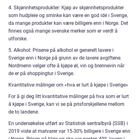
4. Skjønnhetsprodukter: Kjøp av skjønnhetsprodukter
som hudpleie og sminke kan være en god idé i Sverige,
da mange produkter kan være billigere enn i Norge. Det
finnes også mange svenske merker som er verdt å
utforske.
5. Alkohol: Prisene på alkohol er generelt lavere i
Sverige enn i Norge på grunn av de lavere avgiftene.
Nordmenn velger ofte å kjøpe øl, vin og brennevin når
de er på shoppingtur i Sverige.
Kvantitative målinger om «hva er lurt å kjøpe i Sverige»
For å gi deg litt kvantitative målinger på hva som er lurt
å kjøpe i Sverige, kan vi se på prisforskjellene mellom
de to landene.
En undersøkelse utført av Statistisk sentralbyrå (SSB) i
2019 viste at matvarer var 15-30% billigere i Sverige enn
i Norge. Prisen på klær og sko var nesten 40% lavere i