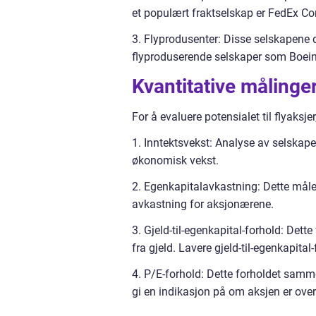
et populært fraktselskap er FedEx Co
3. Flyprodusenter: Disse selskapene des
flyproduserende selskaper som Boeing 
Kvantitative målinger 
For å evaluere potensialet til flyaksj
1. Inntektsvekst: Analyse av selskape
økonomisk vekst.
2. Egenkapitalavkastning: Dette måler
avkastning for aksjonærene.
3. Gjeld-til-egenkapital-forhold: Det
fra gjeld. Lavere gjeld-til-egenkapit
4. P/E-forhold: Dette forholdet samm
gi en indikasjon på om aksjen er over- 