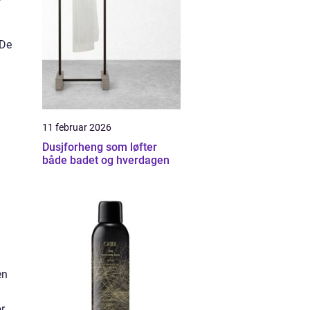
r
 De
11 februar 2026
Dusjforheng som løfter
både badet og hverdagen
en
or