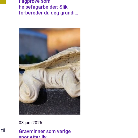
Fagprøve som
helsefagarbeider: Slik
forbereder du deg grundig
for helsefagarbeider-
eksamen
03 juni 2026
til
Gravminner som varige
spor etter liv