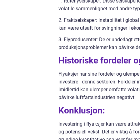
1. Ruteflyselskaper: Disse selskapene
volatile sammenlignet med andre type
2. Fraktselskaper: Instabilitet i glob
kan være utsatt for svingninger i øk
3. Flyprodusenter: De er underlagt et
produksjonsproblemer kan påvirke de
Historiske fordeler 
Flyaksjer har sine fordeler og ulemper
investere i denne sektoren. Fordeler in
Imidlertid kan ulemper omfatte volati
påvirke luftfartsindustrien negativt.
Konklusjon:
Investering i flyaksjer kan være attra
og potensiell vekst. Det er viktig å fo
grundige kvantitative analyser før ma