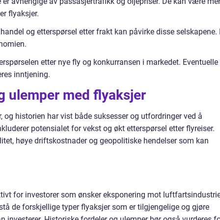
 er avhengige av passasjertrafikk og oljepriser. De kan være me
r flyaksjer.
al handel og etterspørsel etter frakt kan påvirke disse selskapene.
onomien.
terspørselen etter nye fly og konkurransen i markedet. Eventuelle
res inntjening.
og ulemper med flyaksjer
, og historien har vist både suksesser og utfordringer ved å
kluderer potensialet for vekst og økt etterspørsel etter flyreiser.
litet, høye driftskostnader og geopolitiske hendelser som kan
ktivt for investorer som ønsker eksponering mot luftfartsindustri
rstå de forskjellige typer flyaksjer som er tilgjengelige og gjøre
n investerer. Historiske fordeler og ulemper bør også vurderes f