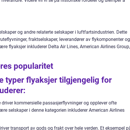
a hverandre. Videre vil vi se på historiske fordeler og ulemper å
elskaper og andre relaterte selskaper i luftfartsindustrien. Dette
uteflyvninger, fraktselskaper, leverandører av flykomponenter og
ære flyaksjer inkluderer Delta Air Lines, American Airlines Group,
res popularitet
e typer flyaksjer tilgjengelig for
luderer:
 driver kommersielle passasjerflyvninger og opplever ofte
lære selskaper i denne kategorien inkluderer American Airlines
river transport av gods og frakt over hele verden. Et eksempel p