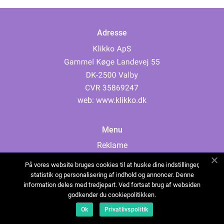
Adresse
web:
www.klikko.dk
Menu
Reklame
Om oss
På vores website bruges cookies til at huske dine indstillinger,
Cookies
statistik og personalisering af indhold og annoncer. Denne
information deles med tredjepart. Ved fortsat brug af websiden
Kontakt Oss
godkender du cookiepolitikken.
Sitemap
Ok
Privatlivspolitik